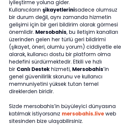
iyileştirme yoluna gider.
Kullanıcıların
şikayetlerini
sadece olumsuz
bir durum değil, aynı zamanda hizmetin
gelişimi için bir geri bildirim olarak görmesi
önemlidir.
Mersobahis
, bu iletişim kanalları
üzerinden gelen her türlü geri bildirimi
(şikayet, öneri, olumlu yorum) ciddiyetle ele
alarak, kullanıcı dostu bir platform olma
hedefini sürdürmektedir. Etkili ve hızlı
bir
Canlı Destek
hizmeti,
Mersobahis
’in
genel güvenilirlik skorunu ve kullanıcı
memnuniyetini yüksek tutan temel
direklerden biridir.
Sizde mersobahis’in büyüleyici dünyasına
katılmak istiyorsanız
mersobahis.live
web
sitesinden bize ulaşabilirsiniz.